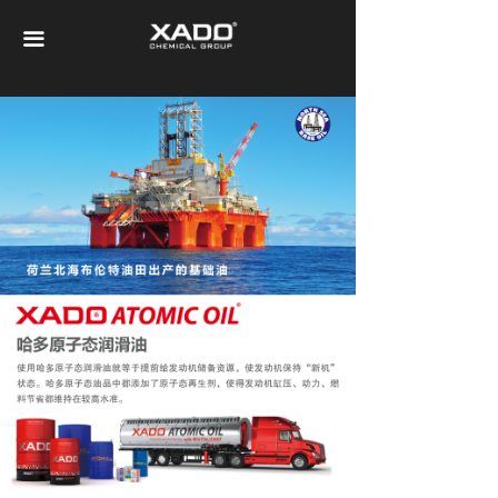
首页
끀
关于XADO
XADO全系产品
证书专利
哈多技术
视频广告
再生修复技术详情
机油介绍
问题解答
联系我们