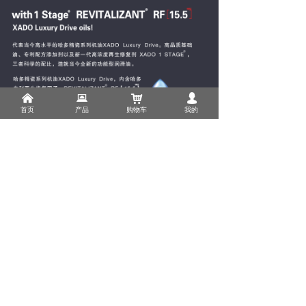
낀
뀵
낙
넙
首页
产品
购物车
我的