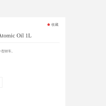
e:productSlideBind Error:未将对象引用设置到对象的实例。
끄
收藏
tomic Oil 1L
小型轿车。