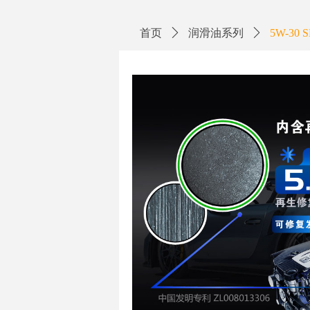
Control Render Error!ControlType:productSl
首页
ꄲ
润滑油系列
ꄲ
5W-30 S