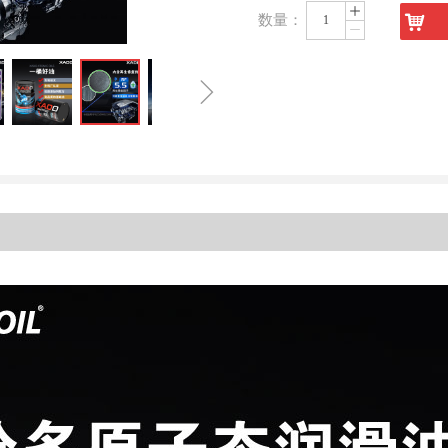
ꄸ
낙
数量：
ꄷ
ꁇ